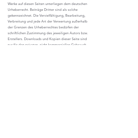
Werke auf diesen Seiten unterliegen dem deutschen
Urheberrecht. Beiträge Dritter sind als solche
gekennzeichnet. Die Vervielfältigung, Bearbeitung,
Verbreitung und jede Art der Verwertung außerhalb
der Grenzen des Urheberrechtes bedürfen der
schriftlichen Zustimmung des jeweiligen Autors bzw.
Erstellers. Downloads und Kopien dieser Seite sind
nur für den privaten, nicht kommerziellen Gebrauch
gestattet.
Datenschutz
Soweit auf unseren Seiten personenbezogene Daten
(beispielsweise Name, Anschrift oder eMail-
Adressen) erhoben werden, erfolgt dies soweit
möglich stets auf freiwilliger Basis. Die Nutzung der
Angebote und Dienste ist, soweit möglich, stets ohne
Angabe personenbezogener Daten möglich.
Der Nutzung von im Rahmen der Impressumspflicht
veröffentlichten Kontaktdaten durch Dritte zur
Übersendung von nicht ausdrücklich angeforderter
Werbung und Informationsmaterialien wird hiermit
ausdrücklich widersprochen. Die Betreiber der Seiten